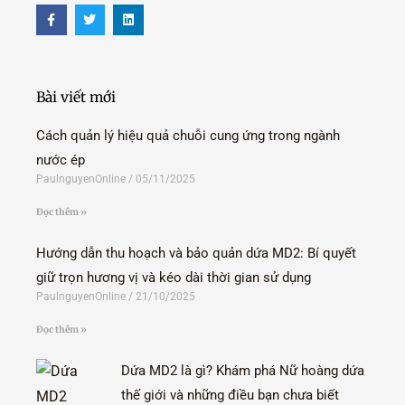
F
T
L
a
w
i
c
i
n
e
t
k
b
t
e
o
e
d
o
r
i
Bài viết mới
k
n
-
f
Cách quản lý hiệu quả chuỗi cung ứng trong ngành
nước ép
PaulnguyenOnline
05/11/2025
Đọc thêm »
Hướng dẫn thu hoạch và bảo quản dứa MD2: Bí quyết
giữ trọn hương vị và kéo dài thời gian sử dụng
PaulnguyenOnline
21/10/2025
Đọc thêm »
Dứa MD2 là gì? Khám phá Nữ hoàng dứa
thế giới và những điều bạn chưa biết