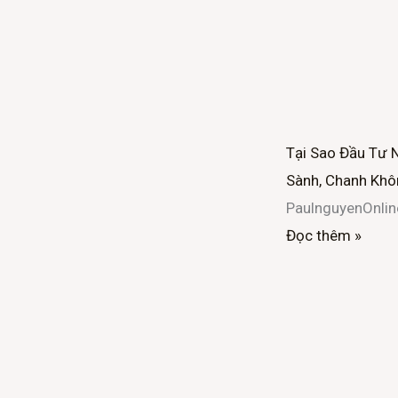
Tại Sao Đầu Tư 
Sành, Chanh Khô
PaulnguyenOnli
Đọc thêm »