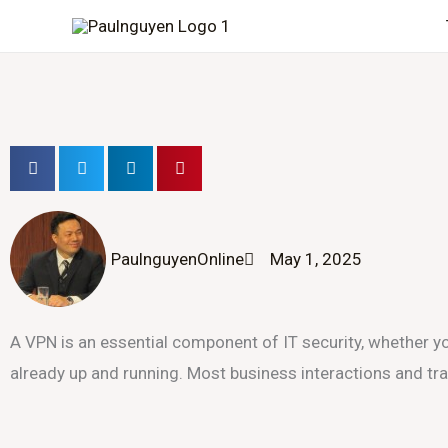
Skip
to
content
PaulnguyenOnline
May 1, 2025
A VPN is an essential component of IT security, whether you
already up and running. Most business interactions and t