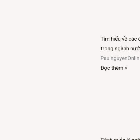
Tìm hiểu về các 
trong ngành nướ
PaulnguyenOnli
Đọc thêm »
Cách quản lý nhâ