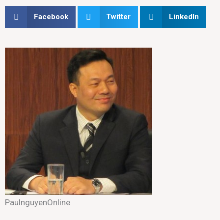
Facebook
Twitter
LinkedIn
PaulnguyenOnline