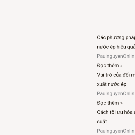
Các phương pháp
nước ép hiệu qu
PaulnguyenOnli
Đọc thêm »
Vai trò của đổi 
xuất nước ép
PaulnguyenOnli
Đọc thêm »
Cách tối ưu hóa 
suất
PaulnguyenOnli