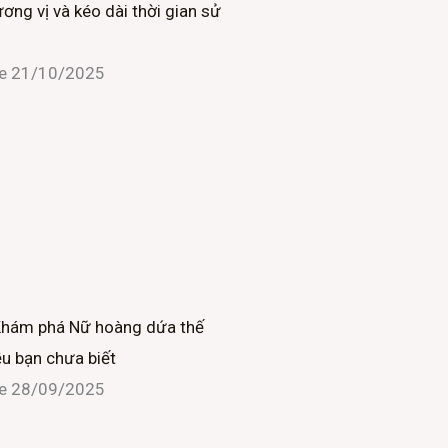
ơng vị và kéo dài thời gian sử
i
ne
21/10/2025
n
Khám phá Nữ hoàng dứa thế
ều bạn chưa biết
ne
28/09/2025