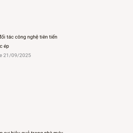
đối tác công nghệ tiên tiến
c ép
ne
21/09/2025
n sự hiệu quả trong nhà máy