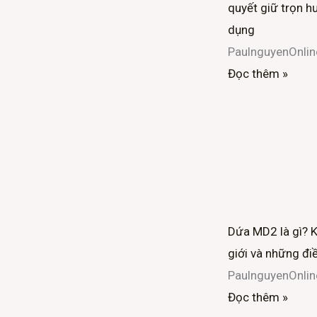
quyết giữ trọn hư
o
r
dụng
PaulnguyenOnli
k
Đọc thêm »
-
f
Dứa MD2 là gì? 
giới và những đi
PaulnguyenOnli
Đọc thêm »