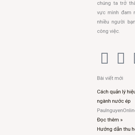
chúng ta trở th
vực mình đam m
nhiều người bạ
công việc.
F
T
a
w
Bài viết mới
c
i
Cách quản lý hiệ
e
t
ngành nước ép
PaulnguyenOnli
b
t
Đọc thêm »
o
e
Hướng dẫn thu h