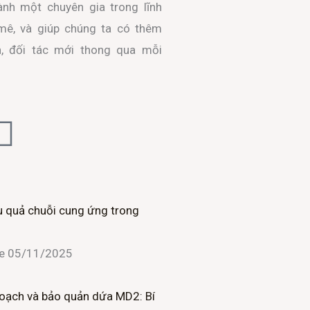
ành một chuyên gia trong lĩnh
ê, và giúp chúng ta có thêm
n, đối tác mới thong qua mỗi
L
i
n
u quả chuỗi cung ứng trong
k
ne
05/11/2025
e
d
oạch và bảo quản dứa MD2: Bí