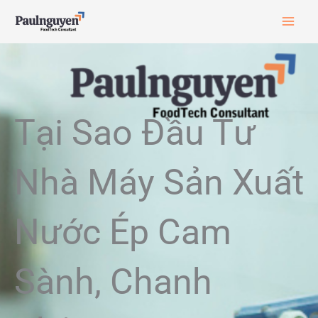
Skip
to
content
Tại Sao Đầu Tư
Nhà Máy Sản Xuất
Nước Ép Cam
Sành, Chanh