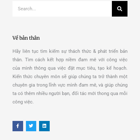
Search
Về bản thân
Hãy liên tục tìm kiếm sự thách thức & phát triển bản
thân. Tìm cách kết hợp niềm đam mê với công việc
của mình thông qua việc đặt mục tiêu, tạo kế hoạch.
Kiến thức chuyên môn sẽ giúp chúng ta trở thành một
chuyên gia trong lĩnh vực mình đam mê, và giúp chúng
ta có thêm nhiều người bạn, đối tác mới thong qua mỗi
công việc.
F
T
L
a
w
i
c
i
n
e
t
k