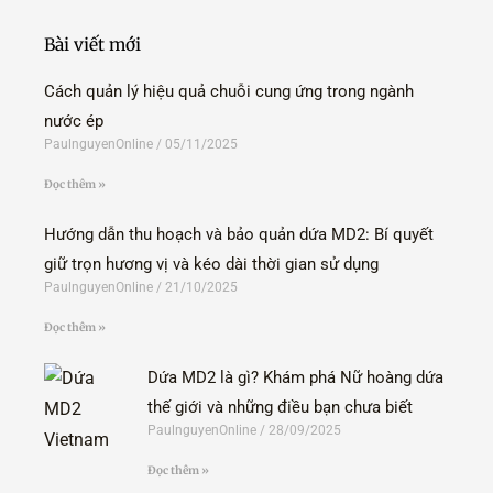
b
t
e
o
e
d
o
r
i
Bài viết mới
k
n
-
f
Cách quản lý hiệu quả chuỗi cung ứng trong ngành
nước ép
PaulnguyenOnline
05/11/2025
Đọc thêm »
Hướng dẫn thu hoạch và bảo quản dứa MD2: Bí quyết
giữ trọn hương vị và kéo dài thời gian sử dụng
PaulnguyenOnline
21/10/2025
Đọc thêm »
Dứa MD2 là gì? Khám phá Nữ hoàng dứa
thế giới và những điều bạn chưa biết
PaulnguyenOnline
28/09/2025
Đọc thêm »