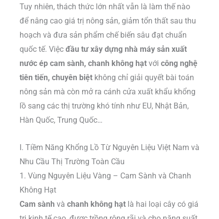
Tuy nhiên, thách thức lớn nhất vẫn là làm thế nào
để nâng cao giá trị nông sản, giảm tổn thất sau thu
hoạch và đưa sản phẩm chế biến sâu đạt chuẩn
quốc tế. Việc
đầu tư xây dựng nhà máy sản xuất
nước ép cam sành, chanh không hạt
với
công nghệ
tiên tiến, chuyên biệt
không chỉ giải quyết bài toán
nông sản mà còn mở ra cánh cửa xuất khẩu khổng
lồ sang các thị trường khó tính như EU, Nhật Bản,
Hàn Quốc, Trung Quốc…
I. Tiềm Năng Khổng Lồ Từ Nguyên Liệu Việt Nam và
Nhu Cầu Thị Trường Toàn Cầu
1. Vùng Nguyên Liệu Vàng – Cam Sành và Chanh
Không Hạt
Cam sành
và
chanh không hạt
là hai loại cây có giá
trị kinh tế cao, được trồng rộng rãi và cho năng suất