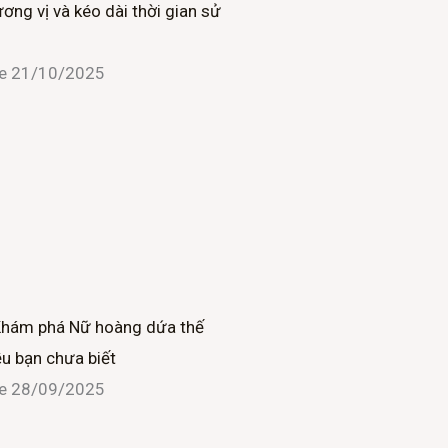
ơng vị và kéo dài thời gian sử
i
ne
21/10/2025
n
Khám phá Nữ hoàng dứa thế
ều bạn chưa biết
ne
28/09/2025