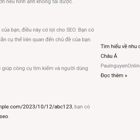
ơn nếu hình ảnh không tải được.
 của bạn, điều này có lợi cho SEO. Bạn có
ẫn cụ thể liên quan đến chủ đề của bạn.
Tìm hiểu về nhu 
Châu Á
PaulnguyenOnli
 giúp công cụ tìm kiếm và người dùng
Đọc thêm »
ample.com/2023/10/12/abc123
, bạn có
-seo
.