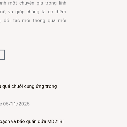
ành một chuyên gia trong lĩnh
ê, và giúp chúng ta có thêm
n, đối tác mới thong qua mỗi
L
i
n
u quả chuỗi cung ứng trong
k
ne
05/11/2025
e
d
oạch và bảo quản dứa MD2: Bí