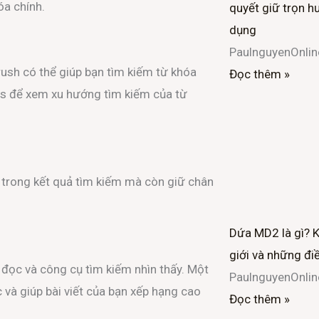
óa chính.
quyết giữ trọn hư
o
r
dụng
PaulnguyenOnli
k
ush có thể giúp bạn tìm kiếm từ khóa
Đọc thêm »
-
ds để xem xu hướng tìm kiếm của từ
f
 trong kết quả tìm kiếm mà còn giữ chân
Dứa MD2 là gì? 
giới và những đi
i đọc và công cụ tìm kiếm nhìn thấy. Một
PaulnguyenOnli
 và giúp bài viết của bạn xếp hạng cao
Đọc thêm »