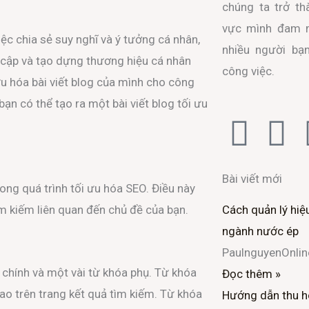
chúng ta trở th
vực mình đam m
việc chia sẻ suy nghĩ và ý tưởng cá nhân,
nhiều người bạ
 cập và tạo dựng thương hiệu cá nhân
công việc.
ưu hóa bài viết blog của mình cho công
ạn có thể tạo ra một bài viết blog tối ưu
F
T
a
w
Bài viết mới
ong quá trình tối ưu hóa SEO. Điều này
c
i
 kiếm liên quan đến chủ đề của bạn.
Cách quản lý hiệ
e
t
ngành nước ép
PaulnguyenOnli
b
t
 chính và một vài từ khóa phụ. Từ khóa
Đọc thêm »
o
e
ao trên trang kết quả tìm kiếm. Từ khóa
Hướng dẫn thu h