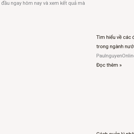
ắt đầu ngay hôm nay và xem kết quả mà
Tìm hiểu về các 
trong ngành nướ
PaulnguyenOnli
Đọc thêm »
Cách quản lý nhâ