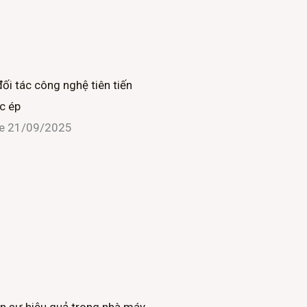
đối tác công nghệ tiên tiến
c ép
ne
21/09/2025
n sự hiệu quả trong nhà máy