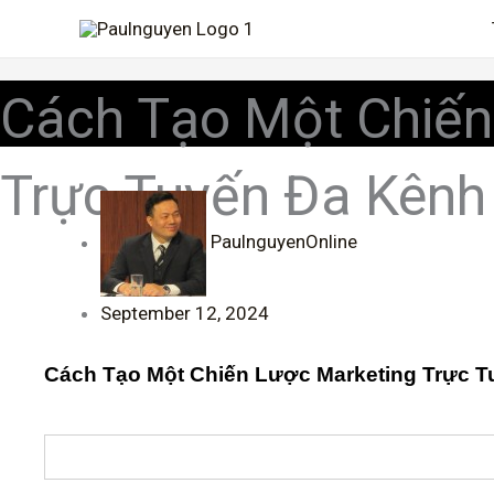
Skip
to
content
Cách Tạo Một Chiến
Trực Tuyến Đa Kênh
PaulnguyenOnline
September 12, 2024
Cách Tạo Một Chiến Lược Marketing Trực Tu