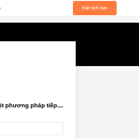
ệ
Đặt lịch hẹn
 phương pháp tiếp....