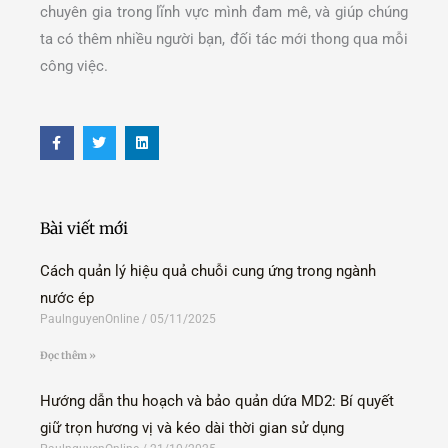
chuyên gia trong lĩnh vực mình đam mê, và giúp chúng
ta có thêm nhiều người bạn, đối tác mới thong qua mỗi
công việc.
F
T
L
a
w
i
c
i
n
e
t
k
b
t
e
o
e
d
o
r
i
Bài viết mới
k
n
-
f
Cách quản lý hiệu quả chuỗi cung ứng trong ngành
nước ép
PaulnguyenOnline
05/11/2025
Đọc thêm »
Hướng dẫn thu hoạch và bảo quản dứa MD2: Bí quyết
giữ trọn hương vị và kéo dài thời gian sử dụng