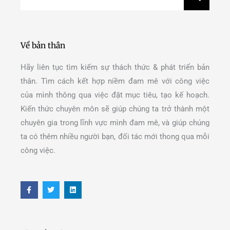
Về bản thân
Hãy liên tục tìm kiếm sự thách thức & phát triển bản
thân. Tìm cách kết hợp niềm đam mê với công việc
của mình thông qua việc đặt mục tiêu, tạo kế hoạch.
Kiến thức chuyên môn sẽ giúp chúng ta trở thành một
chuyên gia trong lĩnh vực mình đam mê, và giúp chúng
ta có thêm nhiều người bạn, đối tác mới thong qua mỗi
công việc.
F
T
L
a
w
i
c
i
n
e
t
k
b
t
e
o
e
d
o
r
i