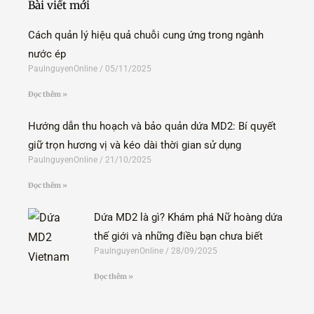
Bài viết mới
k
n
-
f
Cách quản lý hiệu quả chuỗi cung ứng trong ngành
nước ép
PaulnguyenOnline
05/11/2025
Đọc thêm »
Hướng dẫn thu hoạch và bảo quản dứa MD2: Bí quyết
giữ trọn hương vị và kéo dài thời gian sử dụng
PaulnguyenOnline
21/10/2025
Đọc thêm »
Dứa MD2 là gì? Khám phá Nữ hoàng dứa
thế giới và những điều bạn chưa biết
PaulnguyenOnline
28/09/2025
Đọc thêm »