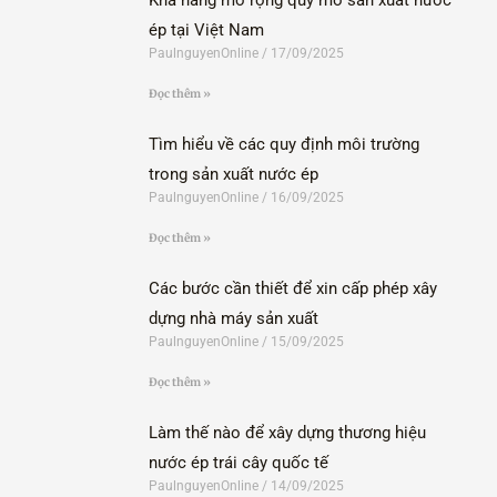
Khả năng mở rộng quy mô sản xuất nước
ép tại Việt Nam
PaulnguyenOnline
17/09/2025
Đọc thêm »
Tìm hiểu về các quy định môi trường
trong sản xuất nước ép
PaulnguyenOnline
16/09/2025
Đọc thêm »
Các bước cần thiết để xin cấp phép xây
dựng nhà máy sản xuất
PaulnguyenOnline
15/09/2025
Đọc thêm »
Làm thế nào để xây dựng thương hiệu
nước ép trái cây quốc tế
PaulnguyenOnline
14/09/2025