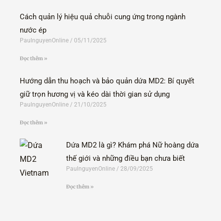
-
f
Cách quản lý hiệu quả chuỗi cung ứng trong ngành
nước ép
PaulnguyenOnline
05/11/2025
Đọc thêm »
Hướng dẫn thu hoạch và bảo quản dứa MD2: Bí quyết
giữ trọn hương vị và kéo dài thời gian sử dụng
PaulnguyenOnline
21/10/2025
Đọc thêm »
Dứa MD2 là gì? Khám phá Nữ hoàng dứa
thế giới và những điều bạn chưa biết
PaulnguyenOnline
28/09/2025
Đọc thêm »