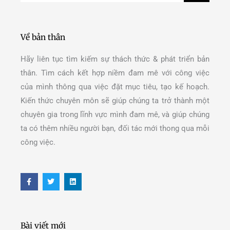
Về bản thân
Hãy liên tục tìm kiếm sự thách thức & phát triển bản
thân. Tìm cách kết hợp niềm đam mê với công việc
của mình thông qua việc đặt mục tiêu, tạo kế hoạch.
Kiến thức chuyên môn sẽ giúp chúng ta trở thành một
chuyên gia trong lĩnh vực mình đam mê, và giúp chúng
ta có thêm nhiều người bạn, đối tác mới thong qua mỗi
công việc.
F
T
L
a
w
i
c
i
n
e
t
k
b
t
e
o
e
d
o
r
i
Bài viết mới
k
n