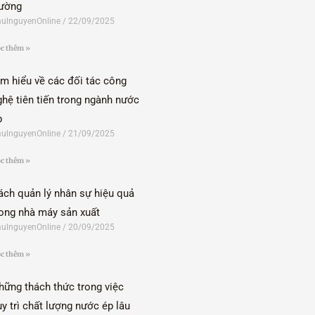
rường
ulnguyenOnline
22/09/2025
c thêm »
ìm hiểu về các đối tác công
ghệ tiên tiến trong ngành nước
p
ulnguyenOnline
21/09/2025
c thêm »
ách quản lý nhân sự hiệu quả
rong nhà máy sản xuất
ulnguyenOnline
20/09/2025
c thêm »
hững thách thức trong việc
uy trì chất lượng nước ép lâu