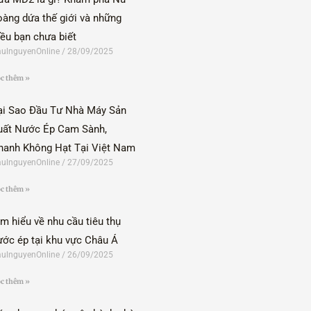
oàng dứa thế giới và những
iều bạn chưa biết
ulnguyenOnline
28/09/2025
c thêm »
ại Sao Đầu Tư Nhà Máy Sản
uất Nước Ép Cam Sành,
hanh Không Hạt Tại Việt Nam
ulnguyenOnline
27/09/2025
c thêm »
ìm hiểu về nhu cầu tiêu thụ
ước ép tại khu vực Châu Á
ulnguyenOnline
26/09/2025
c thêm »