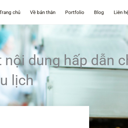
Trang chủ
Về bản thân
Portfolio
Blog
Liên h
 nội dung hấp dẫn ch
u lịch