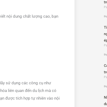
t
Pa
ể viết nội dung chất lượng cao, bạn
Đọ
T
n
é
Pa
Đọ
C
t
Pa
Hãy sử dụng các công cụ như
Đọ
hóa liên quan đến du lịch mà có
N
ạn được tích hợp tự nhiên vào nội
d