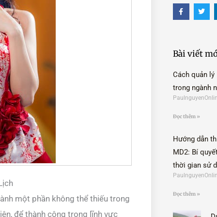
F
T
a
w
c
i
e
t
b
t
o
e
o
r
Bài viết mớ
k
-
f
Cách quản lý
trong ngành 
PaulnguyenOnli
Đọc thêm »
Hướng dẫn th
MD2: Bí quyết
thời gian sử 
PaulnguyenOnli
Lịch
Đọc thêm »
 thành một phần không thể thiếu trong
iên, để thành công trong lĩnh vực
D