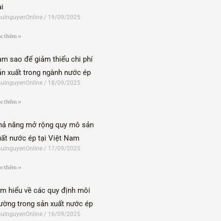
ài
ulnguyenOnline
19/09/2025
c thêm »
àm sao để giảm thiểu chi phí
ản xuất trong ngành nước ép
ulnguyenOnline
18/09/2025
c thêm »
hả năng mở rộng quy mô sản
uất nước ép tại Việt Nam
ulnguyenOnline
17/09/2025
c thêm »
ìm hiểu về các quy định môi
rường trong sản xuất nước ép
ulnguyenOnline
16/09/2025