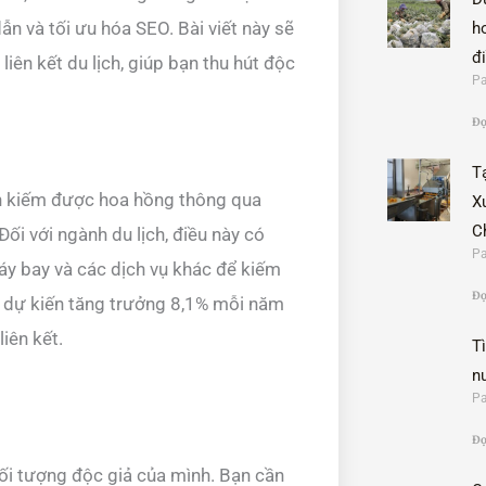
ẫn và tối ưu hóa SEO. Bài viết này sẽ
h
đ
liên kết du lịch, giúp bạn thu hút độc
Pa
Đọ
T
bạn kiếm được hoa hồng thông qua
X
C
ối với ngành du lịch, điều này có
Pa
máy bay và các dịch vụ khác để kiếm
Đọ
i dự kiến tăng trưởng 8,1% mỗi năm
iên kết.
T
n
Pa
Đọ
đối tượng độc giả của mình. Bạn cần