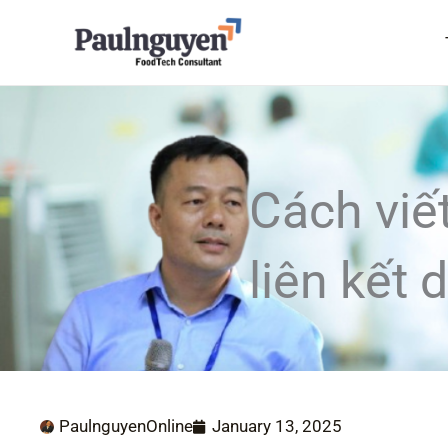
Skip
to
content
Cách viết
liên kết d
PaulnguyenOnline
January 13, 2025