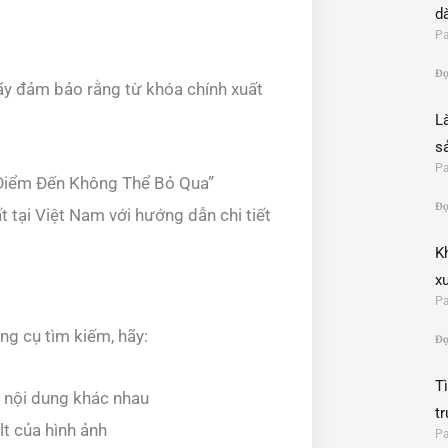
d
Pa
Đọ
Hãy đảm bảo rằng từ khóa chính xuất
L
s
Pa
 Điểm Đến Không Thể Bỏ Qua”
Đọ
 tại Việt Nam với hướng dẫn chi tiết
K
x
Pa
ng cụ tìm kiếm, hãy:
Đọ
T
 nội dung khác nhau
t
lt của hình ảnh
Pa