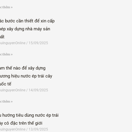
c thêm »
ác bước cần thiết để xin cấp
hép xây dựng nhà máy sản
uất
ulnguyenOnline
15/09/2025
c thêm »
àm thế nào để xây dựng
hương hiệu nước ép trái cây
uốc tế
ulnguyenOnline
14/09/2025
c thêm »
u hướng tiêu dùng nước ép trái
ây cô đặc trên thế giới
ulnguyenOnline
13/09/2025