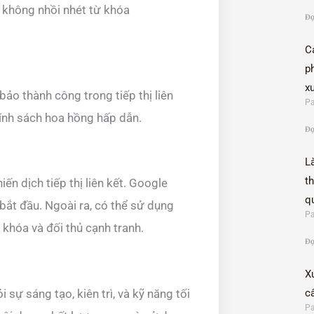
 không nhồi nhét từ khóa
Đọ
C
p
x
ảo thành công trong tiếp thị liên
Pa
hính sách hoa hồng hấp dẫn.
Đọ
L
t
ến dịch tiếp thị liên kết. Google
q
bắt đầu. Ngoài ra, có thể sử dụng
Pa
khóa và đối thủ cạnh tranh.
Đọ
X
i sự sáng tạo, kiên trì, và kỹ năng tối
c
Pa