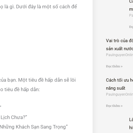
C
ọ là gì. Dưới đây là một số cách để
m
Pa
Đọ
Vai trò của đ
sản xuất nướ
PaulnguyenOnli
Đọc thêm »
của bạn. Một tiêu đề hấp dẫn sẽ lôi
Cách tối ưu h
năng suất
ạo tiêu đề hấp dẫn:
PaulnguyenOnli
Đọc thêm »
”
 Lịch Chưa?”
L
 Những Khách Sạn Sang Trọng”
hi