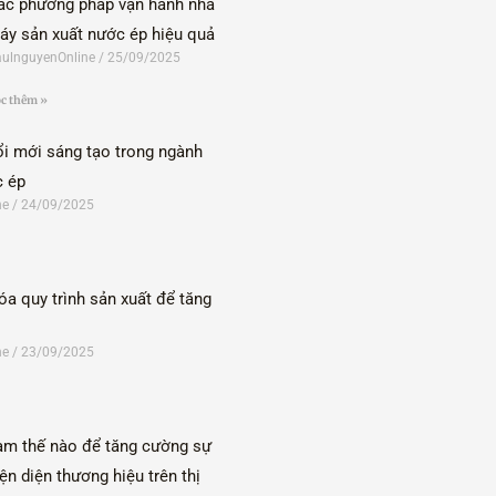
ác phương pháp vận hành nhà
áy sản xuất nước ép hiệu quả
ulnguyenOnline
25/09/2025
c thêm »
ổi mới sáng tạo trong ngành
c ép
ne
24/09/2025
óa quy trình sản xuất để tăng
ne
23/09/2025
àm thế nào để tăng cường sự
ện diện thương hiệu trên thị