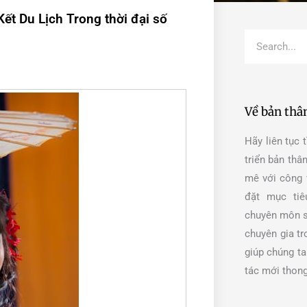
ết Du Lịch Trong thời đại số
Search
Về bản thâ
Hãy liên tục 
triển bản th
mê với công 
đặt mục tiê
chuyên môn s
chuyên gia t
giúp chúng ta
tác mới thong