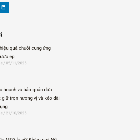
L
i
n
k
e
d
i
i
n
 hiệu quả chuỗi cung ứng
nước ép
ne
05/11/2025
u hoạch và bảo quản dứa
 giữ trọn hương vị và kéo dài
dụng
ne
21/10/2025
ứa MD2 là gì? Khám phá Nữ