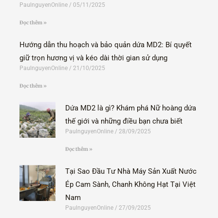
PaulnguyenOnline
05/11/2025
Đọc thêm »
Hướng dẫn thu hoạch và bảo quản dứa MD2: Bí quyết
giữ trọn hương vị và kéo dài thời gian sử dụng
PaulnguyenOnline
21/10/2025
Đọc thêm »
Dứa MD2 là gì? Khám phá Nữ hoàng dứa
thế giới và những điều bạn chưa biết
PaulnguyenOnline
28/09/2025
Đọc thêm »
Tại Sao Đầu Tư Nhà Máy Sản Xuất Nước
Ép Cam Sành, Chanh Không Hạt Tại Việt
Nam
PaulnguyenOnline
27/09/2025