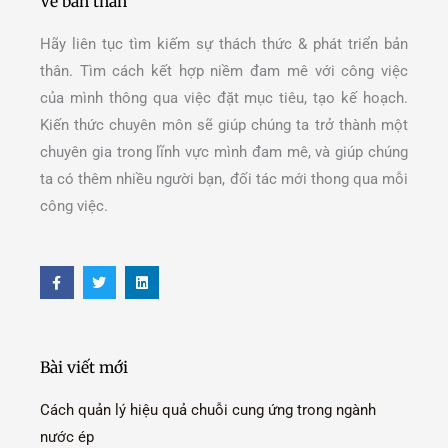
Về bản thân
Hãy liên tục tìm kiếm sự thách thức & phát triển bản
thân. Tìm cách kết hợp niềm đam mê với công việc
của mình thông qua việc đặt mục tiêu, tạo kế hoạch.
Kiến thức chuyên môn sẽ giúp chúng ta trở thành một
chuyên gia trong lĩnh vực mình đam mê, và giúp chúng
ta có thêm nhiều người bạn, đối tác mới thong qua mỗi
công việc.
F
T
L
a
w
i
c
i
n
e
t
k
b
t
e
o
e
d
o
r
i
Bài viết mới
k
n
-
f
Cách quản lý hiệu quả chuỗi cung ứng trong ngành
nước ép