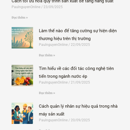
Cách tối ưu hóa quy trình sản xuất để tăng năng suất
PaulnguyenOnline
23/09/2025
Đọc thêm »
Làm thế nào để tăng cường sự hiện diện
thương hiệu trên thị trường
PaulnguyenOnline
22/09/2025
Đọc thêm »
Tìm hiểu về các đối tác công nghệ tiên
tiến trong ngành nước ép
PaulnguyenOnline
21/09/2025
Đọc thêm »
Cách quản lý nhân sự hiệu quả trong nhà
máy sản xuất
PaulnguyenOnline
20/09/2025