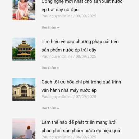
Công nghệ mới nhất cho sản xuất nước
ép trái cây cô đặc
PaulnguyenOnline
09/09/2025
Đọc thêm »
Tìm hiểu về các phương pháp cải tiến
sản phẩm nước ép trái cây
PaulnguyenOnline
08/09/2025
Đọc thêm »
Cách tối ưu hóa chi phí trong quá trình
vận hành nhà máy nước ép
PaulnguyenOnline
07/09/2025
Đọc thêm »
Làm thế nào để phát triển mạng lưới
phân phối sản phẩm nước ép hiệu quả
PaulnguyenOnline
06/09/2025