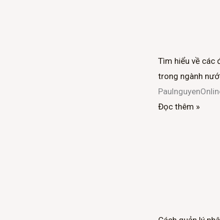
Tìm hiểu về các 
trong ngành nướ
PaulnguyenOnli
Đọc thêm »
Cách quản lý nhâ