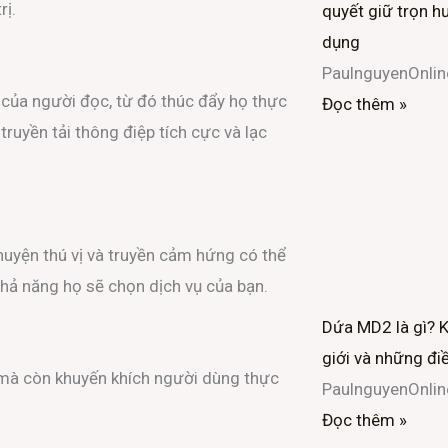
rị.
quyết giữ trọn hư
o
r
dụng
PaulnguyenOnli
k
 của người đọc, từ đó thúc đẩy họ thực
Đọc thêm »
-
ruyền tải thông điệp tích cực và lạc
f
huyện thú vị và truyền cảm hứng có thể
khả năng họ sẽ chọn dịch vụ của bạn.
Dứa MD2 là gì? 
giới và những đi
p mà còn khuyến khích người dùng thực
PaulnguyenOnli
Đọc thêm »