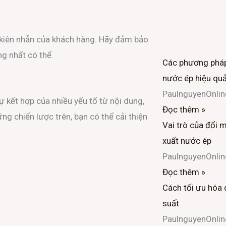
 kiên nhẫn của khách hàng. Hãy đảm bảo
ng nhất có thể.
Các phương pháp
nước ép hiệu qu
PaulnguyenOnli
 sự kết hợp của nhiều yếu tố từ nội dung,
Đọc thêm »
g chiến lược trên, bạn có thể cải thiện
Vai trò của đổi 
xuất nước ép
PaulnguyenOnli
Đọc thêm »
Cách tối ưu hóa 
suất
PaulnguyenOnli