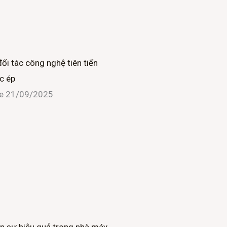
đối tác công nghệ tiên tiến
c ép
ne
21/09/2025
n sự hiệu quả trong nhà máy