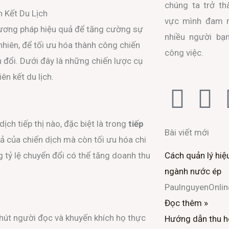
chúng ta trở th
 Kết Du Lịch
vực mình đam m
 phương pháp hiệu quả để tăng cường sự
nhiều người bạ
nhiên, để tối ưu hóa thành công chiến
công việc.
ển đổi. Dưới đây là những chiến lược cụ
iên kết du lịch.
F
T
a
w
ịch tiếp thị nào, đặc biệt là trong
tiếp
Bài viết mới
uả của chiến dịch mà còn tối ưu hóa chi
c
i
g tỷ lệ chuyển đổi có thể tăng doanh thu
Cách quản lý hiệ
e
t
ngành nước ép
PaulnguyenOnli
b
t
Đọc thêm »
o
e
u hút người đọc và khuyến khích họ thực
Hướng dẫn thu h