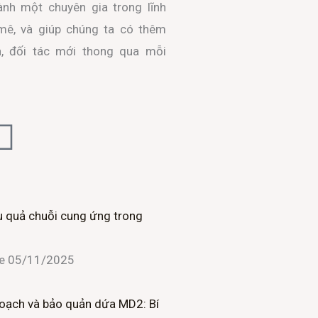
ành một chuyên gia trong lĩnh
ê, và giúp chúng ta có thêm
n, đối tác mới thong qua mỗi
L
i
n
u quả chuỗi cung ứng trong
k
ne
05/11/2025
e
d
oạch và bảo quản dứa MD2: Bí