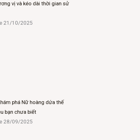
ơng vị và kéo dài thời gian sử
i
ne
21/10/2025
n
Khám phá Nữ hoàng dứa thế
ều bạn chưa biết
ne
28/09/2025