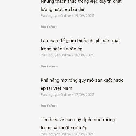
Những thách thức trong việc duy trì chất
lượng nước ép lâu dài
PaulnguyenOnline
19/09/2025
Đọc thêm »
Làm sao để giảm thiểu chi phí sản xuất
trong ngành nước ép
PaulnguyenOnline
18/09/2025
Đọc thêm »
Khả năng mở rộng quy mô sản xuất nước
ép tại Việt Nam
PaulnguyenOnline
17/09/2025
Đọc thêm »
Tìm hiểu về các quy định môi trường
trong sản xuất nước ép
PaulnguyenOnline
16/09/2025