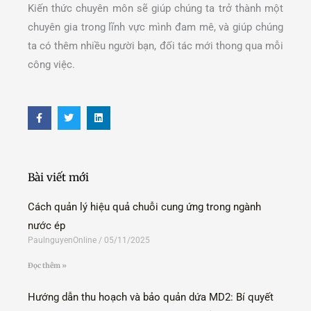
Kiến thức chuyên môn sẽ giúp chúng ta trở thành một
chuyên gia trong lĩnh vực mình đam mê, và giúp chúng
ta có thêm nhiều người bạn, đối tác mới thong qua mỗi
công việc.
F
T
L
a
w
i
c
i
n
e
t
k
b
t
e
o
e
d
o
r
i
Bài viết mới
k
n
-
f
Cách quản lý hiệu quả chuỗi cung ứng trong ngành
nước ép
PaulnguyenOnline
05/11/2025
Đọc thêm »
Hướng dẫn thu hoạch và bảo quản dứa MD2: Bí quyết