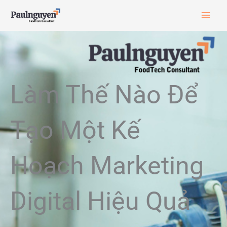
Skip
to
content
Làm Thế Nào Để
Tạo Một Kế
Hoạch Marketing
Digital Hiệu Quả