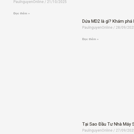
PaulnguyenOnline
21/10/2025
Đọc thêm »
Dứa MD2 là gì? Khám phá N
PaulnguyenOnline
28/09/202
Đọc thêm »
Tại Sao Đầu Tư Nhà Máy 
PaulnguyenOnline
27/09/202