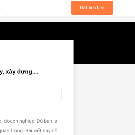
ệ
Đặt lịch hẹn
 xây dựng....
ọi doanh nghiệp. Dù bạn là
an trọng. Bài viết này sẽ