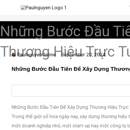
Skip
to
content
Những Bước Đầu Ti
Thương Hiệu Trực T
PaulnguyenOnline
September 20, 2024
Những Bước Đầu Tiên Để Xây Dựng Thương Hi
Những Bước Đầu Tiên Để Xây Dựng Thương Hiệu Trực
Trong thế giới số hóa ngày nay, xây dựng thương hiệu t
một doanh nghiệp nhỏ, một start-up hay một công ty lớ