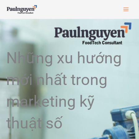
Skip
to
content
Những xu hướng
mới nhất trong
marketing kỹ
thuật số