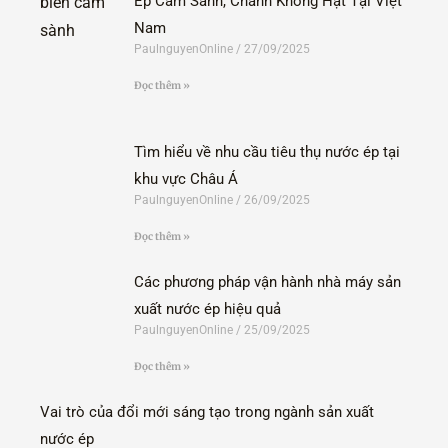
Ép Cam Sành, Chanh Không Hạt Tại Việt
Nam
PaulnguyenOnline
27/09/2025
Đọc thêm »
Tìm hiểu về nhu cầu tiêu thụ nước ép tại
khu vực Châu Á
PaulnguyenOnline
26/09/2025
Đọc thêm »
Các phương pháp vận hành nhà máy sản
xuất nước ép hiệu quả
PaulnguyenOnline
25/09/2025
Đọc thêm »
Vai trò của đổi mới sáng tạo trong ngành sản xuất
nước ép