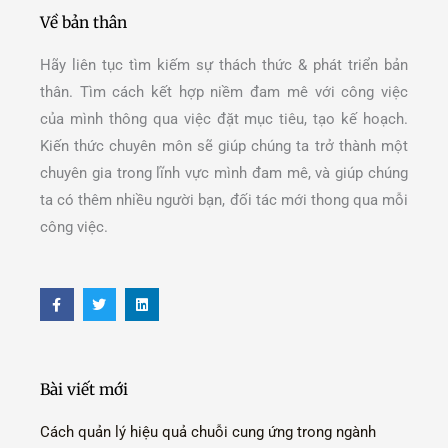
Về bản thân
Hãy liên tục tìm kiếm sự thách thức & phát triển bản
thân. Tìm cách kết hợp niềm đam mê với công việc
của mình thông qua việc đặt mục tiêu, tạo kế hoạch.
Kiến thức chuyên môn sẽ giúp chúng ta trở thành một
chuyên gia trong lĩnh vực mình đam mê, và giúp chúng
ta có thêm nhiều người bạn, đối tác mới thong qua mỗi
công việc.
F
T
L
a
w
i
c
i
n
e
t
k
b
t
e
o
e
d
o
r
i
Bài viết mới
k
n
-
f
Cách quản lý hiệu quả chuỗi cung ứng trong ngành