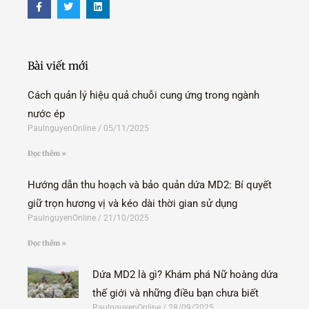
a
w
i
c
i
n
e
t
k
b
t
e
o
e
d
o
r
i
Bài viết mới
k
n
-
f
Cách quản lý hiệu quả chuỗi cung ứng trong ngành
nước ép
PaulnguyenOnline
05/11/2025
Đọc thêm »
Hướng dẫn thu hoạch và bảo quản dứa MD2: Bí quyết
giữ trọn hương vị và kéo dài thời gian sử dụng
PaulnguyenOnline
21/10/2025
Đọc thêm »
Dứa MD2 là gì? Khám phá Nữ hoàng dứa
thế giới và những điều bạn chưa biết
PaulnguyenOnline
28/09/2025