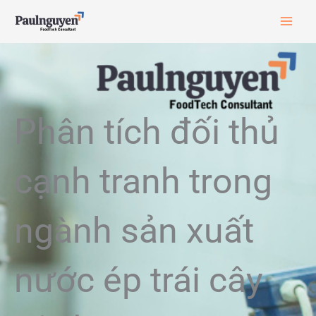
Skip
to
content
Phân tích đối thủ
cạnh tranh trong
ngành sản xuất
nước ép trái cây