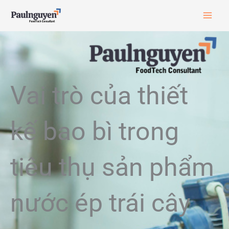
Skip
to
content
Vai trò của thiết
kế bao bì trong
tiêu thụ sản phẩm
nước ép trái cây