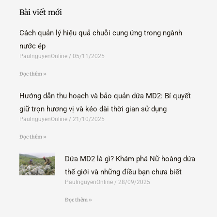
o
r
i
Bài viết mới
k
n
-
f
Cách quản lý hiệu quả chuỗi cung ứng trong ngành
nước ép
PaulnguyenOnline
05/11/2025
Đọc thêm »
Hướng dẫn thu hoạch và bảo quản dứa MD2: Bí quyết
giữ trọn hương vị và kéo dài thời gian sử dụng
PaulnguyenOnline
21/10/2025
Đọc thêm »
Dứa MD2 là gì? Khám phá Nữ hoàng dứa
thế giới và những điều bạn chưa biết
PaulnguyenOnline
28/09/2025
Đọc thêm »