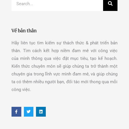
Search
Về bản thân
Hãy liên tục tìm kiếm sự thách thức & phát triển bản
thân. Tìm cách kết hợp niềm đam mê với công việc
của mình thông qua việc đặt mục tiêu, tạo kế hoạch.
Kiến thức chuyên môn sẽ giúp chúng ta trở thành một
chuyên gia trong lĩnh vực mình đam mê, và giúp chúng
ta có thêm nhiều người bạn, đối tác mới thong qua mỗi
công việc.
F
T
L
a
w
i
c
i
n
e
t
k
b
t
e
o
e
d