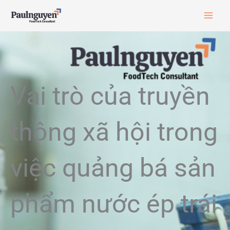
Skip
to
content
Vai trò của truyền
thông xã hội trong
việc quảng bá sản
phẩm nước ép trái