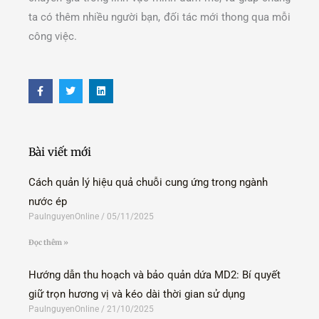
ta có thêm nhiều người bạn, đối tác mới thong qua mỗi
công việc.
F
T
L
a
w
i
c
i
n
e
t
k
b
t
e
o
e
d
o
r
i
Bài viết mới
k
n
-
f
Cách quản lý hiệu quả chuỗi cung ứng trong ngành
nước ép
PaulnguyenOnline
05/11/2025
Đọc thêm »
Hướng dẫn thu hoạch và bảo quản dứa MD2: Bí quyết
giữ trọn hương vị và kéo dài thời gian sử dụng
PaulnguyenOnline
21/10/2025