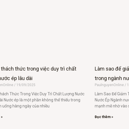
thách thức trong việc duy trì chất
Làm sao để giả
nước ép lâu dài
trong ngành n
enOnline
19/09/2025
PaulnguyenOnline
1
ách Thức Trong Việc Duy Trì Chất Lượng Nước
Làm Sao Để Giảm T
ài Nước ép là một phần không thể thiếu trong
Nước Ép Ngành nướ
n uống hàng ngày của nhiều
mạnh mẽ nhờ vào 
 »
Đọc thêm »