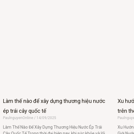
Làm thế nào để xây dựng thương hiệu nước
Xu hướ
ép trái cây quốc tế
trên th
PaulnguyenOnline
14/09/2025
Paulnguy
Làm Thế Nào Để Xây Dựng Thương Hiệu Nước Ép Trái
Xu Hướng
Cây Quốc Tế Trong thời đại hiện nay, khi sức khỏe và lối
Giới Nướ