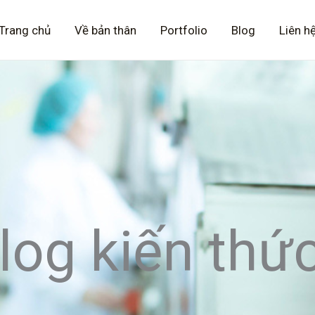
Trang chủ
Về bản thân
Portfolio
Blog
Liên h
log kiến thứ