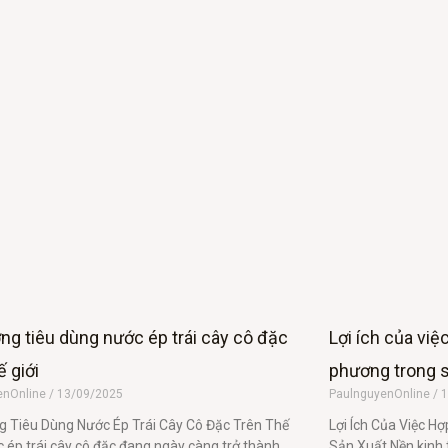
ng tiêu dùng nước ép trái cây cô đặc
Lợi ích của việ
ế giới
phương trong 
enOnline
13/09/2025
PaulnguyenOnline
1
 Tiêu Dùng Nước Ép Trái Cây Cô Đặc Trên Thế
Lợi Ích Của Việc H
c ép trái cây cô đặc đang ngày càng trở thành
Sản Xuất Nền kinh 